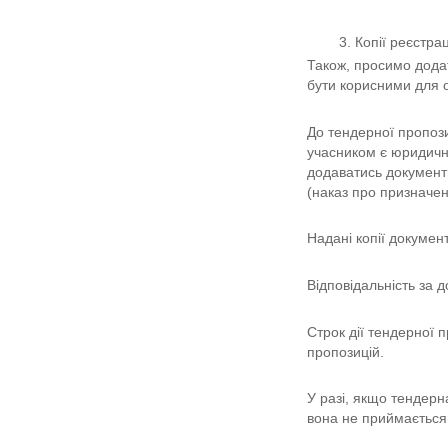
Копії реєстра
Також, просимо додат
бути корисними для о
До тендерної пропози
учасником є юридична
додаватись документи
(наказ про призначен
Надані копії докумен
Відповідальність за д
Строк дії тендерної 
пропозицій.
У разі, якщо тендерн
вона не приймається