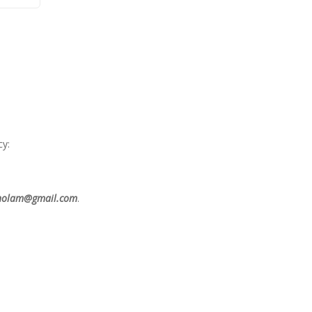
у:
holam@gmail.com
.