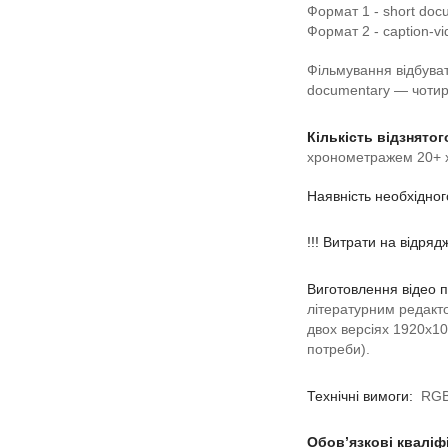
Формат 1 - short docu
Формат 2 - caption-vi
Фільмування відбува
documentary — чотири
Кількість відзнятог
хронометражем 20+ 
Наявність необхідног
!!! Витрати на відря
Виготовлення відео п
літературним редакто
двох версіях 1920х10
потреби).
Технічні вимоги:
  RG
Обов’язкові кваліфі