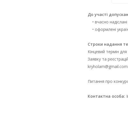
До участі допускаю
• вчасно надіслані
• оформлені украї
Перелік доку
Строки надання те
Кінцевий термін для
Заявку та реєстраці
kryholam@gmail.com
Питання про конкурс
Контактна особа:
І