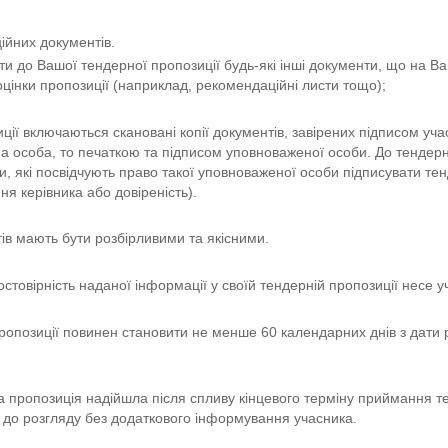
ційних документів.
и до Вашої тендерної пропозиції будь-які інші документи, що на Ва
цінки пропозиції (наприклад, рекомендаційні листи тощо);
ції включаються скановані копії документів, завірених підписом учас
 особа, то печаткою та підписом уповноваженої особи. До тендерно
, які посвідчують право такої уповноваженої особи підписувати те
ня керівника або довіреність).
тів мають бути розбірливими та якісними.
остовірність наданої інформації у своїй тендерній пропозиції несе у
пропозиції повинен становити не менше 60 календарних днів з дати 
а пропозиція надійшла після спливу кінцевого терміну приймання те
 до розгляду без додаткового інформування учасника. 