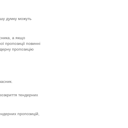
шу думку можуть 
ника, а якщо 
ї пропозиції повинні 
ндерну пропозицію 
часник.
розкриття тендерних 
ндерних пропозицій, 