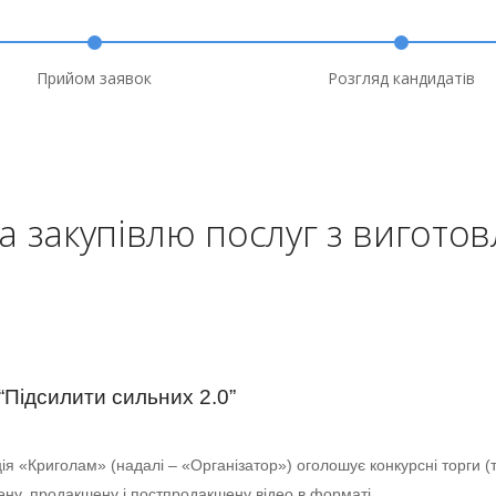
Прийом заявок
Розгляд кандидатів
а закупівлю послуг з вигото
“Підсилити сильних 2.0”
ія «Криголам» (надалі – «Організатор») оголошує конкурсні торги (т
ену, продакшену і постпродакшену відео в форматі