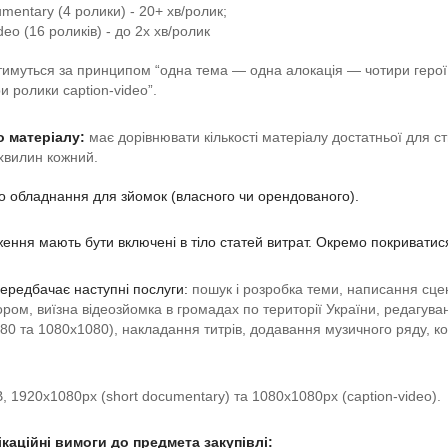
mentary (4 ролики) - 20+ хв/ролик;
deo (16 роликів) - до 2х хв/ролик
тимуться за принципом “одна тема — одна aлокація — чотири герої 
 ролики caption-video”.
о матеріалу: 
має дорівнювати кількості матеріалу достатньої для ст
хвилин кожний.
о обладнання для зйомок (власного чи орендованого). 
дження мають бути включені в тіло статей витрат. Окремо покриватис
ередбачає наступні послуги: 
пошук і розробка теми, написання сце
ром, виїзна відеозйомка в громадах по території України, редагуван
80 та 1080х1080), накладання титрів, додавання музичного ряду, ко
B, 1920х1080px (
short documentary
) та 1080х1080px (
caption-video
).
каційні вимоги до предмета закупівлі: