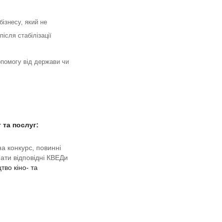
ізнесу, який не 
сля стабілізації 
опомогу від держави чи 
 та послуг:
 конкурс, повинні 
ати відповідні КВЕДи 
во кіно- та 