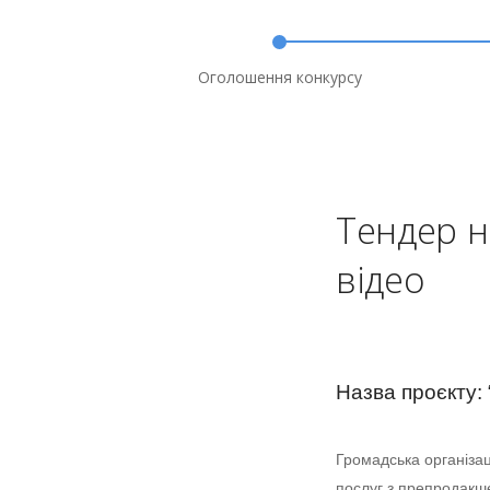
Оголошення конкурсу
Тендер н
відео
Назва проєкту: 
Громадська організац
послуг з препродакш