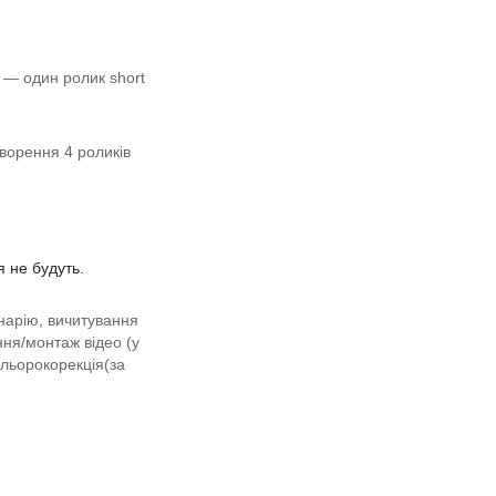
— один ролик short 
ворення 4 роликів 
я не будуть.
нарію, вичитування 
ня/монтаж відео (у 
льорокорекція(за 