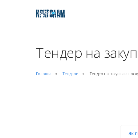
Тендер на закуп
Головна
Тендери
Тендер на закупівлю послу
Як 