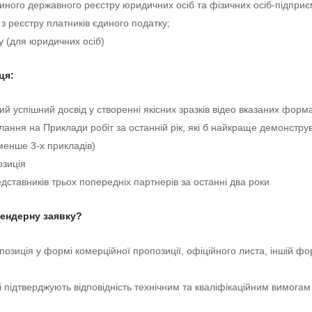
диного державного реєстру юридичних осіб та фізичних осіб-підприє
 з реєстру платників єдиного податку;
ту (для юридичних осіб)
ця:
ий успішний досвід у створенні якісних зразків відео вказаних форма
илання на Приклади робіт за останній рік, які б найкраще демонстру
менше 3-х прикладів)
озиція 
едставників трьох попередніх партнерів за останні два роки
тендерну заявку?
озиція у формі комерційної пропозиції, офіційного листа, іншій фо
і підтверджують відповідність технічним та кваліфікаційним вимогам 