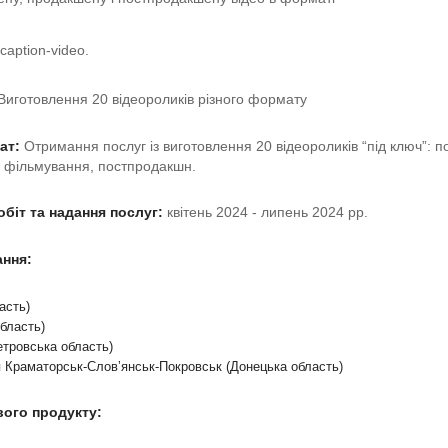
caption-video.
Виготовлення 20 відеороликів різного формату
ат:
 Отримання послуг із виготовлення 20 відеороликів “під ключ”: по
, фільмування, постпродакшн.
біт та надання послуг:
 квітень 2024 - липень 2024 рр.
ання:
асть)
область)
етровська область) 
 Краматорськ-Словʼянськ-Покровськ (Донецька область)
вого продукту: