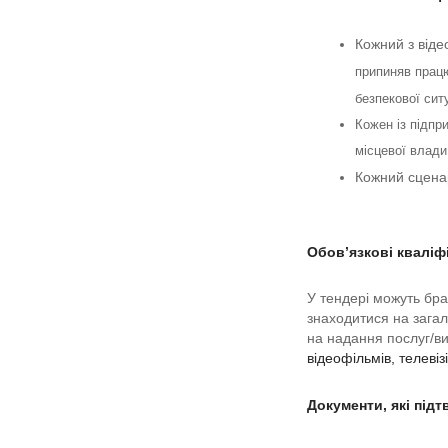
Кожний з віде
припиняв працю
безпекової ситу
Кожен із підпр
місцевої влади
Кожний сценар
Обов’язкові кваліф
У тендері можуть бра
знаходитися на загал
на надання послуг/ви
відеофільмів, телеві
Документи, які під