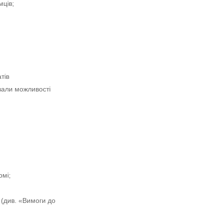
мців;
тів
вали можливості 
рмі;
(див. «Вимоги до 