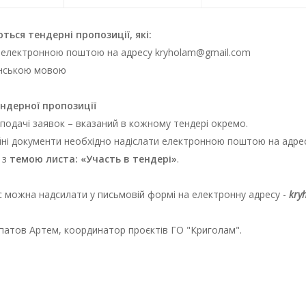
ться тендерні пропозиції, які:
 електронною поштою на адресу
kryholam@gmail.com
нською мовою
ментів, які мають бути надані на розгляд:
ндерної пропозиції
 подачі заявок – вказаний в кожному тендері окремо.
йні документи необхідно надіслати електронною поштою на адрес
з
темою листа: «Участь в тендері»
.
 можна надсилати у письмовій формі на електронну адресу -
kry
патов Артем, координатор проєктів ГО "Криголам".
(наприклад, КВЕД 90.03 або 59.11)