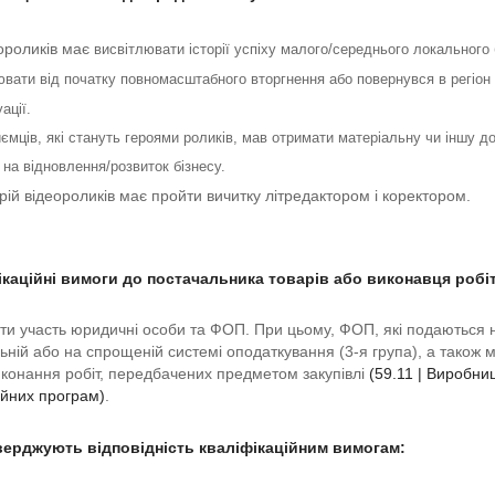
ороликів має 
висвітлювати історії успіху малого/середнього локального б
вати від початку повномасштабного вторгнення або повернувся в регіон пі
ації.
иємців, які стануть героями роликів, мав отримати матеріальну чи іншу д
 на відновлення/розвиток бізнесу. 
ій відеороликів має пройти вичитку літредактором і коректором.
ікаційні вимоги до постачальника товарів або виконавця робіт
ти участь юридичні особи та ФОП. При цьому, ФОП, які подаються на
ьній або на спрощеній системі оподаткування (3-я група), а також м
конання робіт, передбачених предметом закупівлі 
(59.11 | Виробницт
зійних програм)
.
тверджують відповідність кваліфікаційним вимогам: