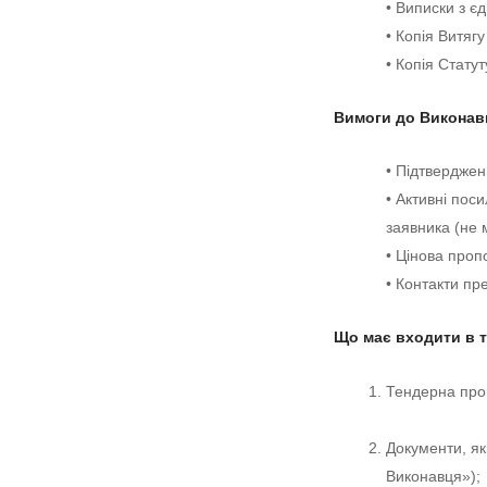
• Виписки з є
• Копія Витягу
• Копія Стату
Вимоги до Виконав
• Підтверджен
• Активні пос
заявника (не 
• Цінова проп
• Контакти пр
Що має входити в 
Тендерна проп
Документи, як
Виконавця»);